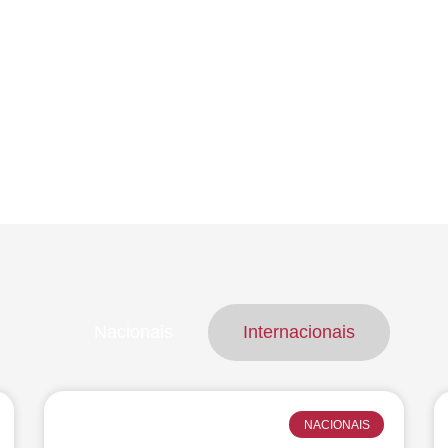
Nossos Pacotes
Escolha o pacote que mais se encaixa com você
Nacionais
Internacionais
NACIONAIS