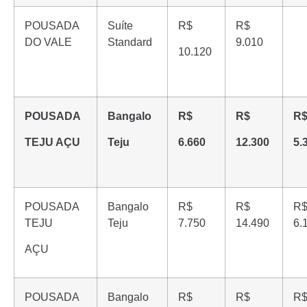
POUSADA
Suíte
R$
R$
DO VALE
Standard
9.010
10.120
POUSADA
Bangalo
R$
R$
R
TEJU AÇU
Teju
6.660
12.300
5.
POUSADA
Bangalo
R$
R$
R
TEJU
Teju
7.750
14.490
6.
AÇU
POUSADA
Bangalo
R$
R$
R